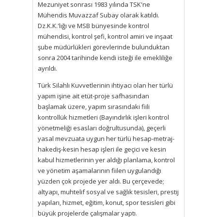
Mezuniyet sonrası 1983 yılında TSK'ne
Mühendis Muvazzaf Subay olarak katıldı.
Dz.K.K.'lığı ve MSB bünyesinde kontrol
mühendisi, kontrol şefi, kontrol amiri ve inşaat
şube müdürlükleri görevlerinde bulunduktan
sonra 2004 tarihinde kendi isteği ile emekliliğe
ayrıldı.
Türk Silahlı Kuvvetlerinin ihtiyacı olan her türlü
yapım işine ait etüt-proje safhasından
başlamak üzere, yapım sırasındaki fiili
kontrollük hizmetleri (Bayındırlık işleri kontrol
yönetmeliği esasları doğrultusunda), geçerli
yasal mevzuata uygun her türlü hesap-metraj-
hakediş-kesin hesap işleri ile geçici ve kesin
kabul hizmetlerinin yer aldığı planlama, kontrol
ve yönetim aşamalarının fiilen uygulandığı
yüzden çok projede yer aldı. Bu çerçevede;
altyapı, muhtelif sosyal ve sağlık tesisleri, prestij
yapıları, hizmet, eğitim, konut, spor tesisleri gibi
büyük projelerde çalışmalar yaptı.